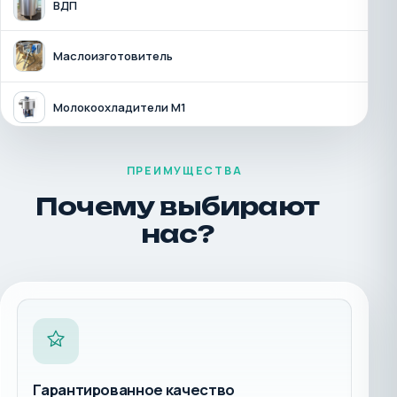
ВДП
Маслоизготовитель
Молокоохладители М1
Молокоохладители М2
ПРЕИМУЩЕСТВА
Почему выбирают
Молокоохладители М3
нас?
Молокоохладители М4
Молочное такси
Гарантированное качество