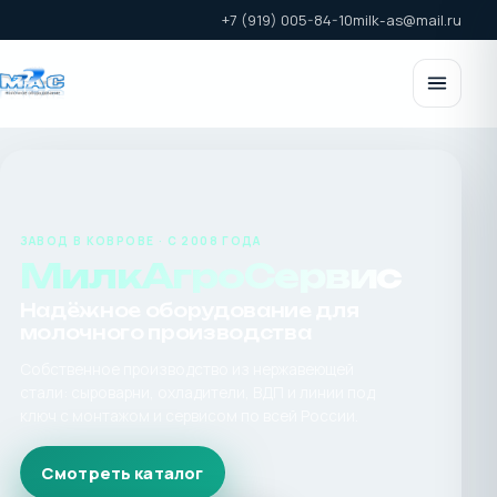
+7 (919) 005-84-10
milk-as@mail.ru
ЗАВОД В КОВРОВЕ · С 2008 ГОДА
МилкАгроСервис
Надёжное оборудование для
молочного производства
Собственное производство из нержавеющей
стали: сыроварни, охладители, ВДП и линии под
ключ с монтажом и сервисом по всей России.
Смотреть каталог