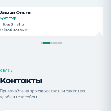
алашникова Татьяна
Саль
неджер по продажам
Бухгал
lk_as@mail.ru
milk-as
 (929) 029-18-56
+7 (901
СВЯЗЬ
Контакты
Приезжайте на производство или свяжитесь
удобным способом