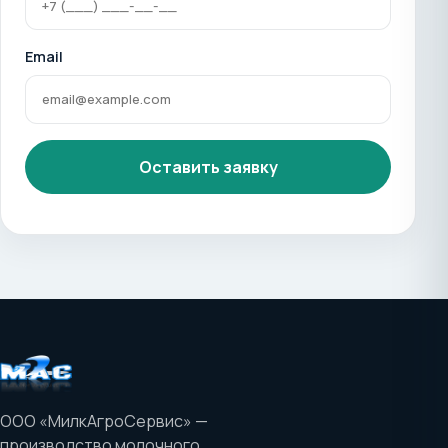
Email
ООО «МилкАгроСервис» —
производство молочного